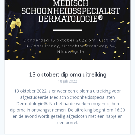
13 oktober: diploma uitreiking
18 juli 2022
13 oktober 2022 is er weer een diploma uitreiking voor
afgestudeerde Medisch Schoonheidsspecialisten
Dermatologie®. Na het harde werken mogen zij hun
diploma in ontvangst nemen! De uitreiking begint om 16:30
en de avond wordt gezellig afgesloten met een hapje en
een borrel.