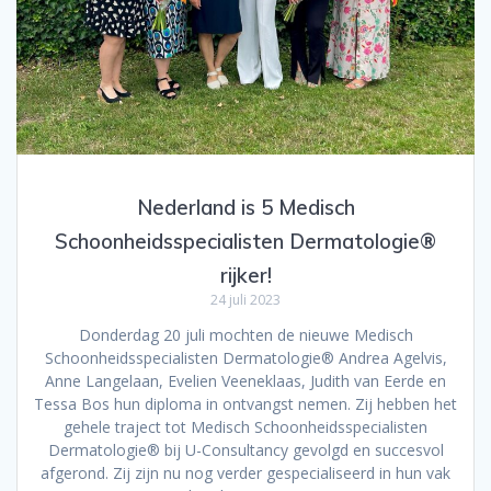
Nederland is 5 Medisch
Schoonheidsspecialisten Dermatologie®
rijker!
24 juli 2023
Donderdag 20 juli mochten de nieuwe Medisch
Schoonheidsspecialisten Dermatologie® Andrea Agelvis,
Anne Langelaan, Evelien Veeneklaas, Judith van Eerde en
Tessa Bos hun diploma in ontvangst nemen. Zij hebben het
gehele traject tot Medisch Schoonheidsspecialisten
Dermatologie® bij U-Consultancy gevolgd en succesvol
afgerond. Zij zijn nu nog verder gespecialiseerd in hun vak