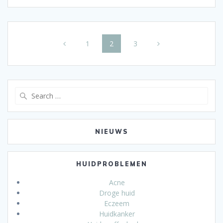
Posts
Page
Page
Page
1
2
3
navigation
Search
for:
NIEUWS
HUIDPROBLEMEN
Acne
Droge huid
Eczeem
Huidkanker