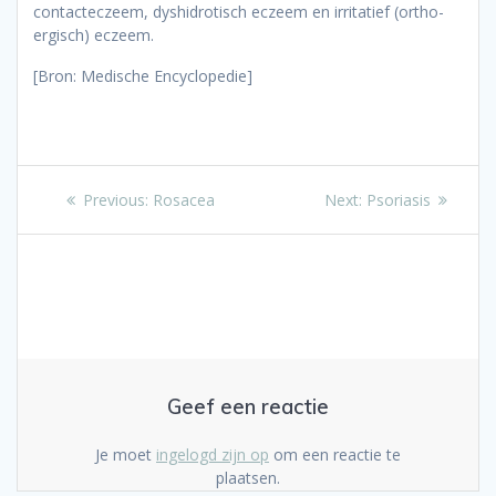
contacteczeem, dyshidrotisch eczeem en irritatief (ortho-
ergisch) eczeem.
[Bron: Medische Encyclopedie]
Bericht
Previous
Next
Previous:
Rosacea
Next:
Psoriasis
post:
post:
navigatie
Geef een reactie
Je moet
ingelogd zijn op
om een reactie te
plaatsen.