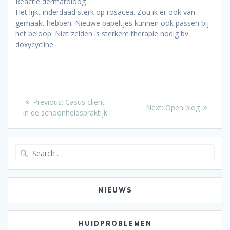
Reactie dermatoloog
Het lijkt inderdaad sterk op rosacea. Zou ik er ook van
gemaakt hebben. Nieuwe papeltjes kunnen ook passen bij
het beloop. Niet zelden is sterkere therapie nodig bv
doxycycline.
Bericht
Previous
Previous:
Casus client
Next
Next:
Open blog
post:
in de schoonheidspraktijk
navigatie
post:
Search
for:
NIEUWS
HUIDPROBLEMEN