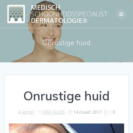
Skip
MEDISCH
to
SCHOONHEIDSSPECIALIST
content
DERMATOLOGIE®
Onrustige huid
Onrustige huid
admin
MSP-BLOG
14 maart 2017
|
0