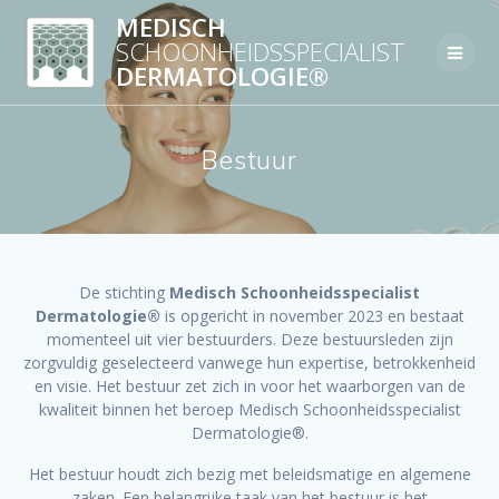
Skip
MEDISCH
to
SCHOONHEIDSSPECIALIST
content
DERMATOLOGIE®
Bestuur
De stichting
Medisch Schoonheidsspecialist
Dermatologie®
is opgericht in november 2023 en bestaat
momenteel uit vier bestuurders. Deze bestuursleden zijn
zorgvuldig geselecteerd vanwege hun expertise, betrokkenheid
en visie. Het bestuur zet zich in voor het waarborgen van de
kwaliteit binnen het beroep Medisch Schoonheidsspecialist
Dermatologie®.
Het bestuur houdt zich bezig met beleidsmatige en algemene
zaken. Een belangrijke taak van het bestuur is het