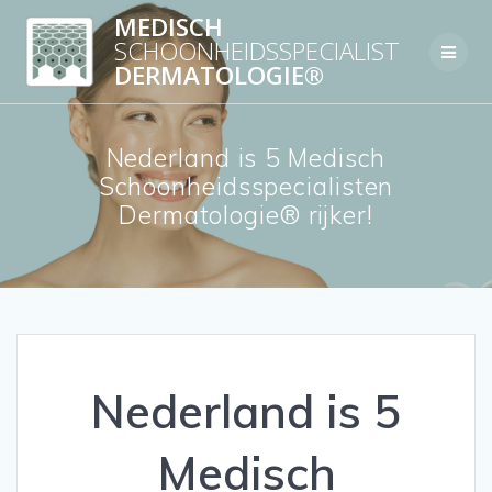
Skip
MEDISCH
to
SCHOONHEIDSSPECIALIST
content
DERMATOLOGIE®
Nederland is 5 Medisch
Schoonheidsspecialisten
Dermatologie® rijker!
Nederland is 5
Medisch