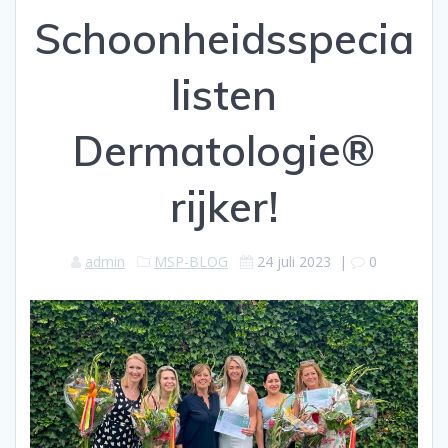
Schoonheidsspecia
listen
Dermatologie®
rijker!
admin
MSP-BLOG
24 juli 2023
|
0