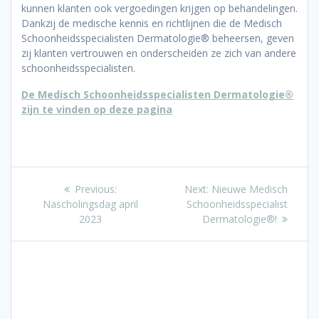
kunnen klanten ook vergoedingen krijgen op behandelingen.
Dankzij de medische kennis en richtlijnen die de Medisch
Schoonheidsspecialisten Dermatologie® beheersen, geven
zij klanten vertrouwen en onderscheiden ze zich van andere
schoonheidsspecialisten.
De Medisch Schoonheidsspecialisten Dermatologie®
zijn te vinden op deze pagina
Bericht
Previous
Next
Previous:
Next:
Nieuwe Medisch
post:
post:
Nascholingsdag april
Schoonheidsspecialist
navigatie
2023
Dermatologie®!