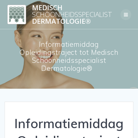
Skip
MEDISCH
to
SCHOONHEIDSSPECIALIST
content
DERMATOLOGIE®
Informatiemiddag
Opleidingstraject tot Medisch
Schoonheidsspecialist
Dermatologie®
Informatiemiddag