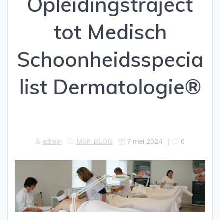
Opleidingstraject
tot Medisch
Schoonheidsspecia
list Dermatologie®
admin
MSP-BLOG
7 mei 2024
|
0