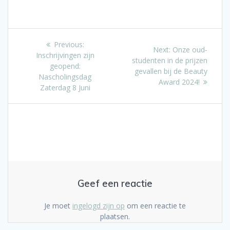
Bericht
Previous
Previous:
Next
Next:
Onze oud-
post:
Inschrijvingen zijn
navigatie
post:
studenten in de prijzen
geopend:
gevallen bij de Beauty
Nascholingsdag
Award 2024!
Zaterdag 8 Juni
Geef een reactie
Je moet
ingelogd zijn op
om een reactie te
plaatsen.