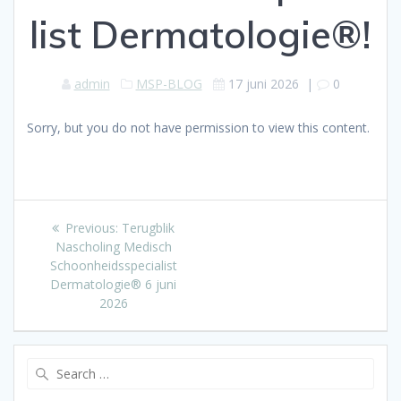
list Dermatologie®!
admin
MSP-BLOG
17 juni 2026
|
0
Sorry, but you do not have permission to view this content.
Bericht
Previous
Previous:
Terugblik
post:
Nascholing Medisch
navigatie
Schoonheidsspecialist
Dermatologie® 6 juni
2026
Search
for: