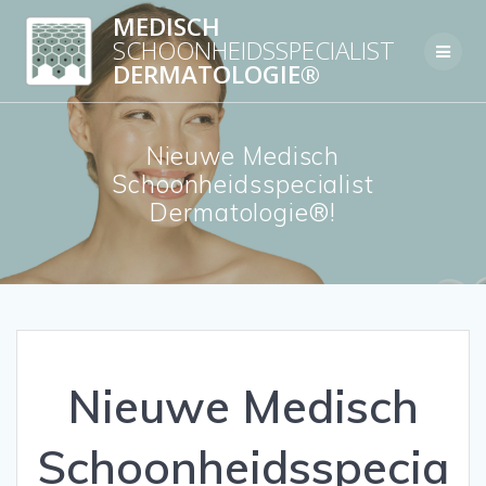
Skip
MEDISCH
to
SCHOONHEIDSSPECIALIST
content
DERMATOLOGIE®
Nieuwe Medisch
Schoonheidsspecialist
Dermatologie®!
Nieuwe Medisch
Schoonheidsspecia