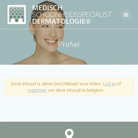
Skip
MEDISCH
to
SCHOONHEIDSSPECIALIST
content
DERMATOLOGIE®
Profiel
Deze inhoud is alleen beschikbaar voor leden.
Log in
of
registreer
om deze inhoud te bekijken.